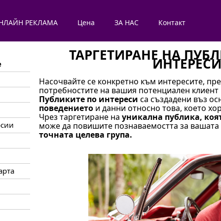
НЛАЙН РЕКЛАМА
Цена
ЗА НАС
Контакт
ТАРГЕТИРАНЕ НА ПУБ
ИНТЕРЕС
е
Насочвайте се конкретно към интересите, пр
потребностите на вашия потенциален клиент
Публиките по интереси
са създадени въз ос
поведението
и данни относно това, което хо
Чрез таргетиране на
уникална публика, коят
рсии
може да повишите познаваемостта за вашата
точната целева група.
арта