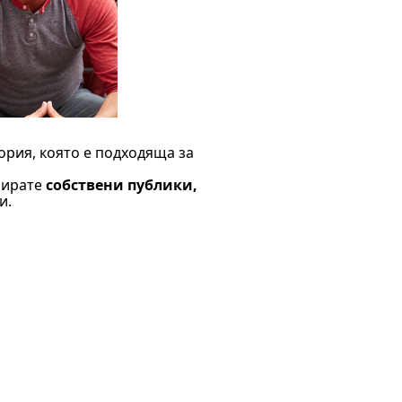
рия, която е подходяща за
бирате
собствени публики,
и.