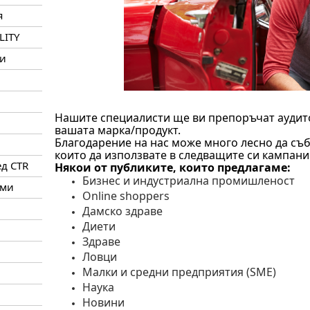
я
LITY
ни
Нашите специалисти ще ви препоръчат аудито
вашата марка/продукт.
Благодарение на нас може много лесно да съ
които да използвате в следващите си кампани
д CTR
Някои от публиките, които предлагаме:
Бизнес и индустриална промишленост
уми
Online shoppers
Дамско здраве
Диети
Здраве
Ловци
Малки и средни предприятия (SME)
Наука
Новини