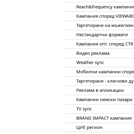
Reach&frequency кампани
Кампания според VIEWABI
Таргетиране на мъже/же
Нестандартни формати
Кампания опт. според CTR
Видео реклама
Weather sync
Мобилни кампании споре
Таргетиране - ключови д
Реклама в апликации
Kампании немски пазари
TV sync
BRAND IMPACT кампания
ЦИЕ регион