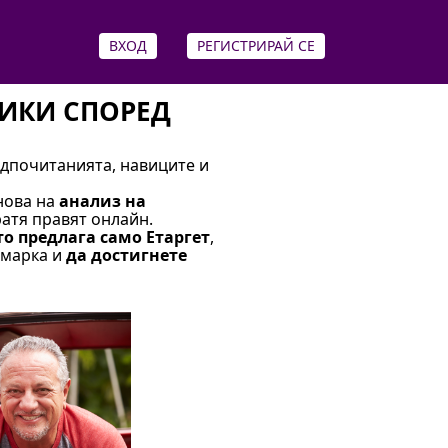
ВХОД
РЕГИСТРИРАЙ СЕ
ЛИКИ СПОРЕД
И
едпочитанията, навиците и
нова на
анализ на
ратя правят онлайн.
о предлага само Етаргет
,
 марка и
да достигнете