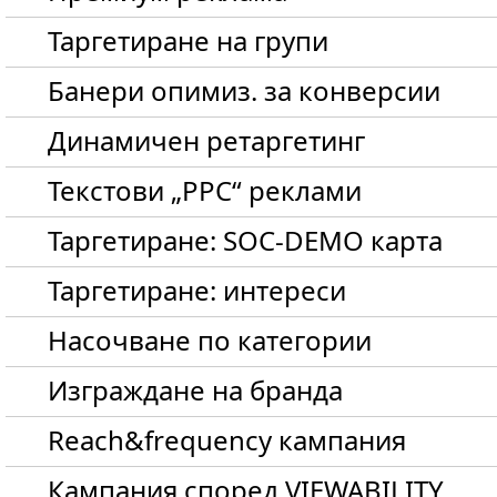
Таргетиране на групи
Банери опимиз. за конверсии
Динамичен ретаргетинг
Текстови „PPC“ реклами
Таргетиране: SOC-DEMO карта
Таргетиране: интереси
Hасочване по категории
Изграждане на бранда
Reach&frequency кампания
Кампания според VIEWABILITY