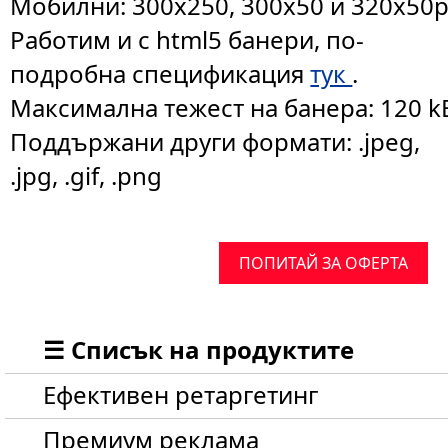
Мобилни: 300x250, 300x50 и 320x50
Работим и с html5 банери, по-
подробна спецификация
тук
.
Максимална тежест на банера: 120 k
Поддържани други формати: .jpeg,
.jpg, .gif, .png
ПОПИТАЙ ЗА ОФЕРТА
☰ Списък на продуктите
Ефективен ретаргетинг
Премиум реклама